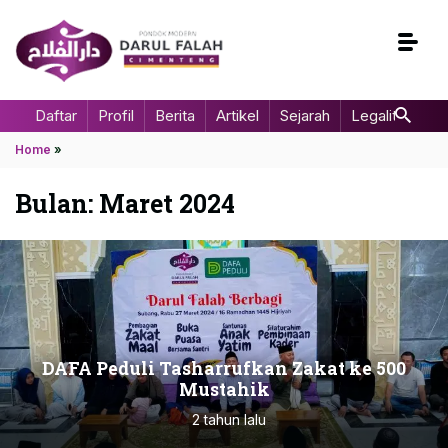
Daftar
Profil
Berita
Artikel
Sejarah
Legalitas
Home
»
Bulan:
Maret 2024
DAFA Peduli Tasharrufkan Zakat ke 500
Mustahik
2 tahun lalu