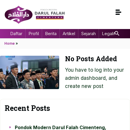
Daftar
Profil
Berita
Artikel
Sejarah
Legalitas
Home
»
No Posts Added
You have to log into your
admin dashboard, and
create new post
Recent Posts
Pondok Modern Darul Falah Cimenteng,