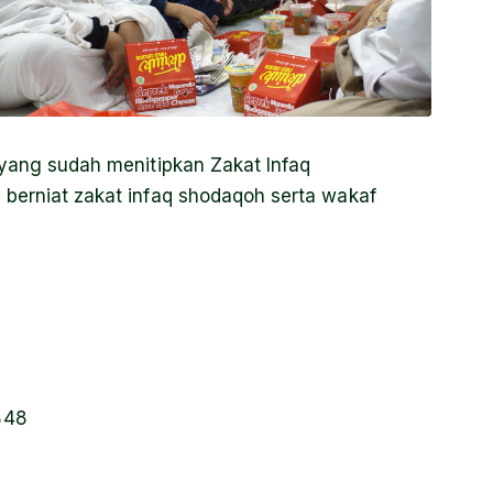
 yang sudah menitipkan Zakat Infaq
 berniat zakat infaq shodaqoh serta wakaf
a
848