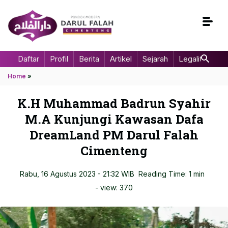
Daftar
Profil
Berita
Artikel
Sejarah
Legalitas
Home
»
K.H Muhammad Badrun Syahir
M.A Kunjungi Kawasan Dafa
DreamLand PM Darul Falah
Cimenteng
Rabu, 16 Agustus 2023 - 21:32 WIB
Reading Time: 1 min
- view:
370