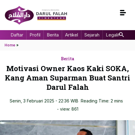
Daftar
Profil
Berita
Artikel
Sejarah
Legalitas
Home
»
Berita
Motivasi Owner Kaos Kaki SOKA,
Kang Aman Suparman Buat Santri
Darul Falah
Senin, 3 Februari 2025 - 22:36 WIB
Reading Time: 2 mins
- view:
861