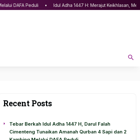
A Peduli
Idul Adha 1447 H: Merajut Keikhlasan, Menguatkan 
Recent Posts
Tebar Berkah Idul Adha 1447 H, Darul Falah
Cimenteng Tunaikan Amanah Qurban 4 Sapi dan 2
Kambing Melalui DAFA Peduli