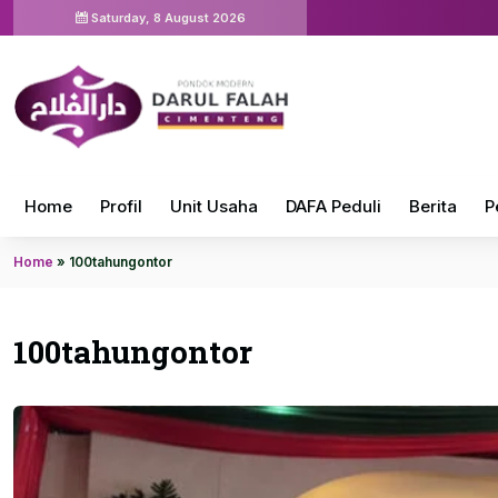
Saturday, 8 August 2026
Home
Profil
Unit Usaha
DAFA Peduli
Berita
P
Home
»
100tahungontor
100tahungontor