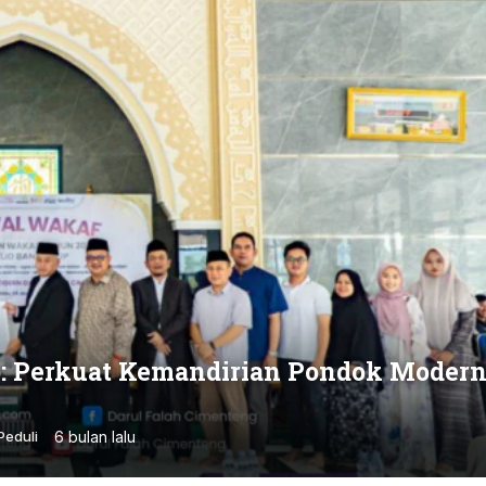
p: Perkuat Kemandirian Pondok Moder
6 bulan lalu
Peduli