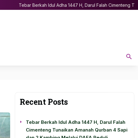
Tebar Berkah Idul Adha 1447 H, Darul Falah Cimenteng Tunaika
Recent Posts
Tebar Berkah Idul Adha 1447 H, Darul Falah
Cimenteng Tunaikan Amanah Qurban 4 Sapi
dan 2 Kambing Melalui DAFA Peduli