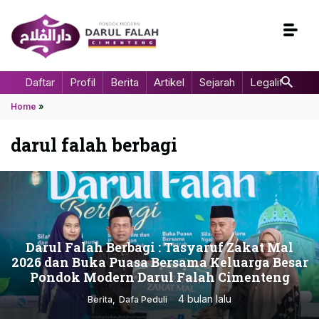
Daftar
Profil
Berita
Artikel
Sejarah
Legalitas
Home
»
darul falah berbagi
Darul Falah Berbagi : Tasyaruf Zakat Mal
2026 dan Buka Puasa Bersama Keluarga Besar
Pondok Modern Darul Falah Cimenteng
4 bulan lalu
Berita
Dafa Peduli