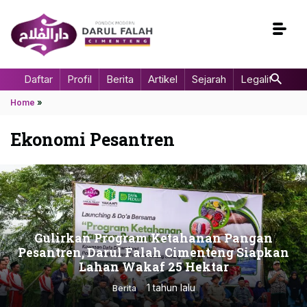
Daftar
Profil
Berita
Artikel
Sejarah
Legalitas
Home
»
Ekonomi Pesantren
Gulirkan Program Ketahanan Pangan
Pesantren, Darul Falah Cimenteng Siapkan
Lahan Wakaf 25 Hektar
1 tahun lalu
Berita