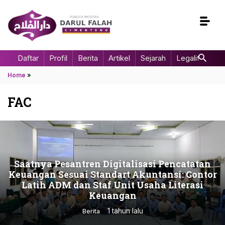
Daftar
Profil
Berita
Artikel
Sejarah
Legalitas
Home
»
FAC
Saatnya Pesantren Digitalisasi Pencatatan
Keuangan Sesuai Standart Akuntansi: Gontor
Latih ADM dan Staf Unit Usaha Literasi
Keuangan
1 tahun lalu
Berita