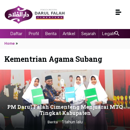
Daftar
Profil
Berita
Artikel
Sejarah
Legalitas
Home
»
Kementrian Agama Subang
PM Darul Falah Cimenteng Menjuarai MTQ
Tingkat Kabupaten
1 tahun lalu
Berita