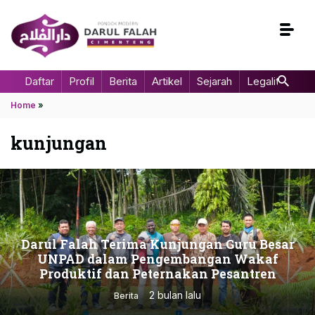
Daftar
Profil
Berita
Artikel
Sejarah
Legalitas
Home
»
kunjungan
Darul Falah Terima Kunjungan Guru Besar
UNPAD dalam Pengembangan Wakaf
Produktif dan Peternakan Pesantren
2 bulan lalu
Berita