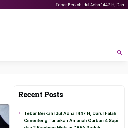
Tebar Berkah Idul Adha 1447 H, Darul Fal
Recent Posts
Tebar Berkah Idul Adha 1447 H, Darul Falah
Cimenteng Tunaikan Amanah Qurban 4 Sapi
dan 2 Kambing Melalui DAFA Peduli