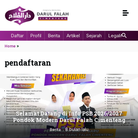
Daftar
Profil
Berita
Artikel
Sejarah
Legalitas
Home
»
pendaftaran
Selamat Datang di Info PSB 2026/2027
Pondok Modern Darul Falah Cimenteng
8 bulan lalu
Berita