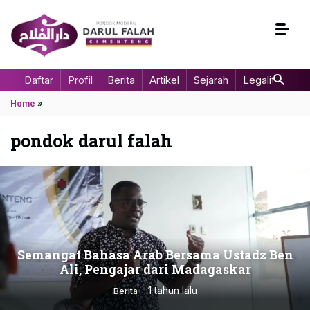
Daftar
Profil
Berita
Artikel
Sejarah
Legalitas
Home
»
pondok darul falah
Semangat Bahasa Arab Bersama Ustadz Ben
Ali, Pengajar dari Madagaskar
1 tahun lalu
Berita