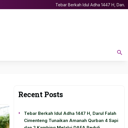
Tebar Berkah Idul Adha 1447 H, Darul Fa
Recent Posts
Tebar Berkah Idul Adha 1447 H, Darul Falah
Cimenteng Tunaikan Amanah Qurban 4 Sapi
dan 2 Kambing Melalui DAFA Peduli