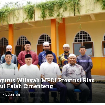
ngurus Wilayah MPDI Provinsi Riau
ul Falah Cimenteng
7 bulan lalu