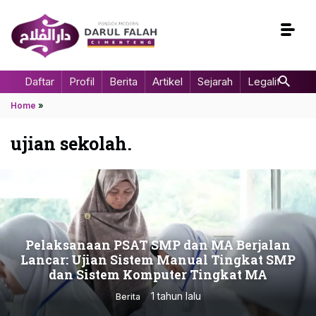
Daftar
Profil
Berita
Artikel
Sejarah
Legalitas
Home
»
ujian sekolah.
Pelaksanaan PSAT SMP dan MA Berjalan
Lancar: Ujian Sistem Manual Tingkat SMP
dan Sistem Komputer Tingkat MA
1 tahun lalu
Berita