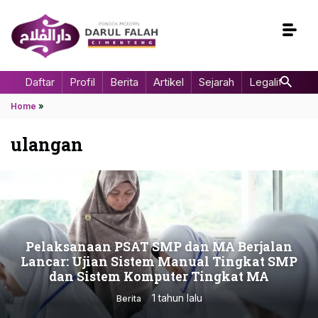
Daftar
Profil
Berita
Artikel
Sejarah
Legalitas
Home
»
ulangan
Pelaksanaan PSAT SMP dan MA Berjalan
Lancar: Ujian Sistem Manual Tingkat SMP
dan Sistem Komputer Tingkat MA
1 tahun lalu
Berita