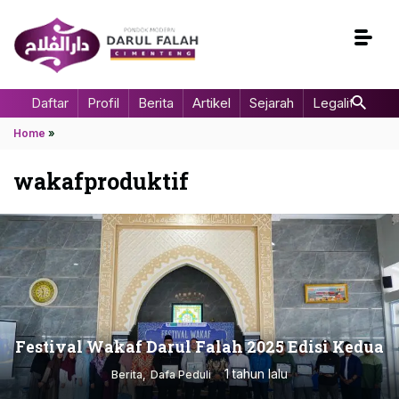
Daftar
Profil
Berita
Artikel
Sejarah
Legalitas
Home
»
wakafproduktif
Festival Wakaf Darul Falah 2025 Edisi Kedua
1 tahun lalu
Berita
Dafa Peduli