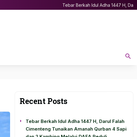
Tebar Berkah Idul Adha 1447 H, Darul Fa
Recent Posts
Tebar Berkah Idul Adha 1447 H, Darul Falah
Cimenteng Tunaikan Amanah Qurban 4 Sapi
dan 2 Kambing Melalui DAFA Peduli