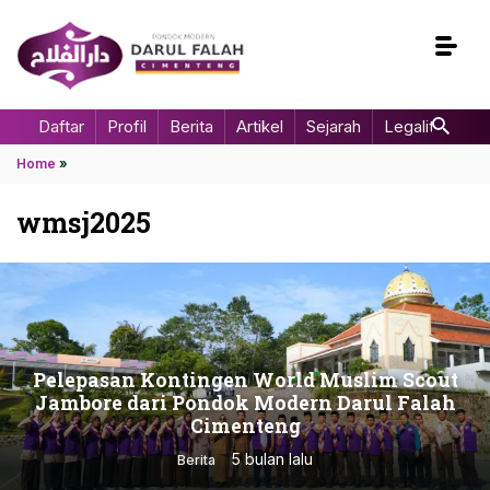
Daftar
Profil
Berita
Artikel
Sejarah
Legalitas
Home
»
wmsj2025
Pelepasan Kontingen World Muslim Scout
Jambore dari Pondok Modern Darul Falah
Cimenteng
5 bulan lalu
Berita