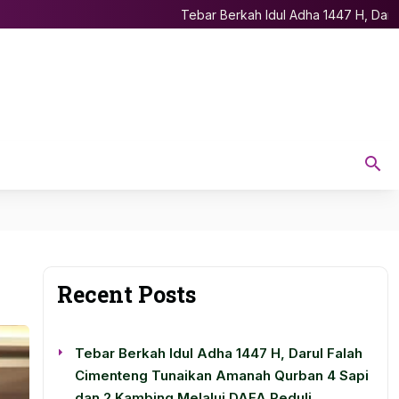
Tebar Berkah Idul Adha 1447 H, Darul Fa
Recent Posts
Tebar Berkah Idul Adha 1447 H, Darul Falah
Cimenteng Tunaikan Amanah Qurban 4 Sapi
dan 2 Kambing Melalui DAFA Peduli