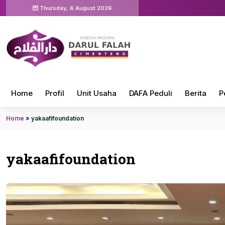
Thursday, 6 August 2026
Home
Profil
Unit Usaha
DAFA Peduli
Berita
P
Home
»
yakaafifoundation
yakaafifoundation