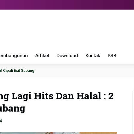
embangunan
Artikel
Download
Kontak
PSB
l Cipali Exit Subang
g Lagi Hits Dan Halal : 2
Subang
4