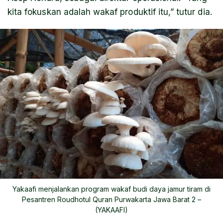
kita fokuskan adalah wakaf produktif itu,” tutur dia.
Y
akaafi menjalankan program wakaf budi daya jamur tiram di
Pesantren Roudhotul Quran Purwakarta Jawa Barat 2 –
(YAKAAFI)