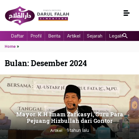
Daftar
Profil
Berita
Artikel
Sejarah
Legalitas
Home
»
Bulan:
Desember 2024
Mayor. K.H Imam Zarkasyi, Guru Para
Pejuang Hizbullah dari Gontor
1 tahun lalu
Artikel