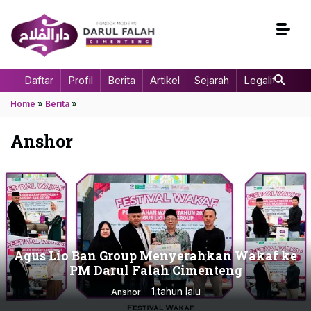
Daftar
Profil
Berita
Artikel
Sejarah
Legalitas
Home
»
Berita
»
Anshor
Agus Lio Ban Group Menyerahkan Wakaf ke
PM Darul Falah Cimenteng
1 tahun lalu
Anshor