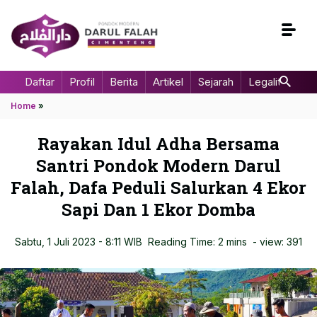
Daftar
Profil
Berita
Artikel
Sejarah
Legalitas
Home
»
Rayakan Idul Adha Bersama
Santri Pondok Modern Darul
Falah, Dafa Peduli Salurkan 4 Ekor
Sapi Dan 1 Ekor Domba
Sabtu, 1 Juli 2023 - 8:11 WIB
Reading Time: 2 mins
- view:
391