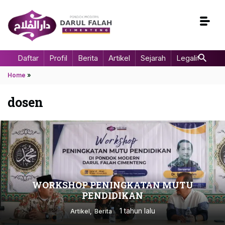
Daftar
Profil
Berita
Artikel
Sejarah
Legalitas
Home
»
dosen
WORKSHOP PENINGKATAN MUTU
PENDIDIKAN
1 tahun lalu
Artikel
Berita