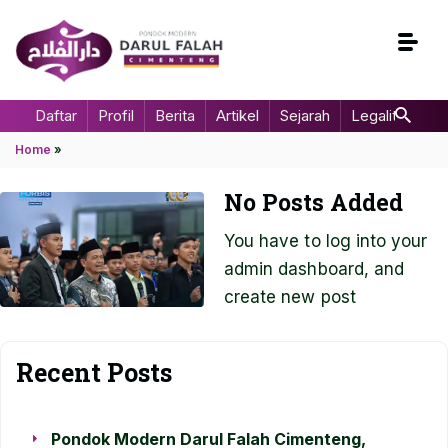
Daftar
Profil
Berita
Artikel
Sejarah
Legalitas
Home
»
No Posts Added
You have to log into your
admin dashboard, and
create new post
Recent Posts
Pondok Modern Darul Falah Cimenteng,