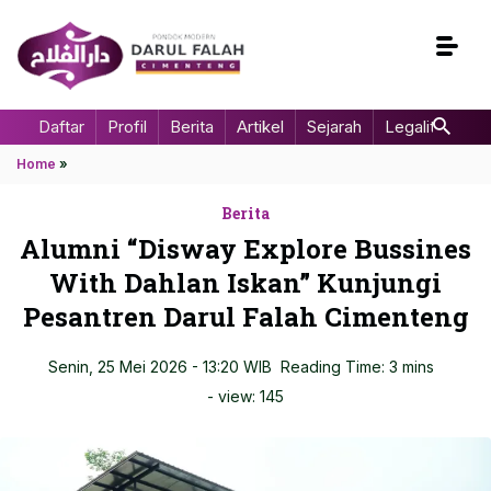
Daftar
Profil
Berita
Artikel
Sejarah
Legalitas
Home
»
Berita
Alumni “Disway Explore Bussines
With Dahlan Iskan” Kunjungi
Pesantren Darul Falah Cimenteng
Senin, 25 Mei 2026 - 13:20 WIB
Reading Time: 3 mins
- view:
145