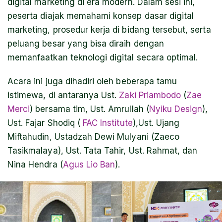
digital marketing di era modern. Dalam sesi ini,
peserta diajak memahami konsep dasar digital
marketing, prosedur kerja di bidang tersebut, serta
peluang besar yang bisa diraih dengan
memanfaatkan teknologi digital secara optimal.
Acara ini juga dihadiri oleh beberapa tamu
istimewa, di antaranya Ust.
Zaki Priambodo
(
Zae
Merci
) bersama tim, Ust. Amrullah (
Nyiku Design
),
Ust. Fajar Shodiq (
FAC Institute
),Ust. Ujang
Miftahudin, Ustadzah Dewi Mulyani (Zaeco
Tasikmalaya), Ust. Tata Tahir, Ust. Rahmat, dan
Nina Hendra (
Agus Lio Ban
).