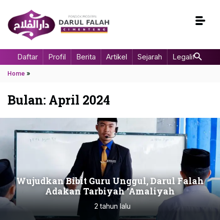
Daftar
Profil
Berita
Artikel
Sejarah
Legalitas
Home
»
Bulan:
April 2024
Wujudkan Bibit Guru Unggul, Darul Falah
Adakan Tarbiyah ‘Amaliyah
2 tahun lalu